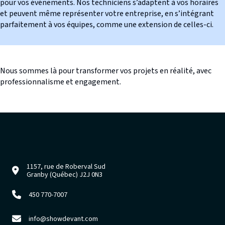
pour vos événements. Nos techniciens s’adaptent à vos horaires
et peuvent même représenter votre entreprise, en s’intégrant
parfaitement à vos équipes, comme une extension de celles-ci.
Nous sommes là pour transformer vos projets en réalité, avec
professionnalisme et engagement.
1157, rue de Roberval Sud
1157, rue de Roberval Sud Granby (Québec) J2J 0N3
Granby (Québec) J2J 0N3
450 770-7007
450 770-7007
info@showdevant.com
info@showdevant.com